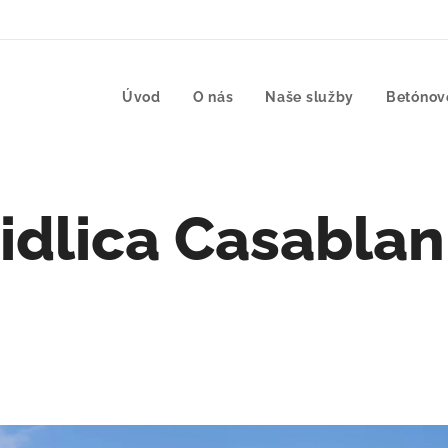
Úvod
O nás
Naše služby
Betónov
idlica Casabla