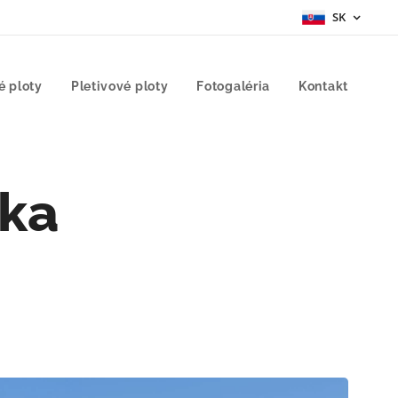
SK
é ploty
Pletivové ploty
Fotogaléria
Kontakt
nka