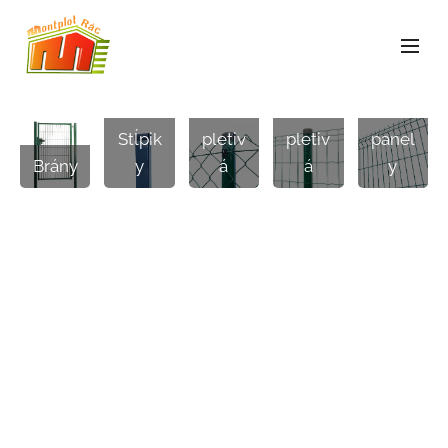
Štvor
hrann
Zvára
Zvára
é
né
né
Stĺpik
pletiv
pletiv
panel
Brány
y
á
á
y