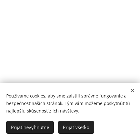
2010 |© Montplot Rác
Since
Používame cookies, aby sme zaistili správne fungovanie a
bezpečnosť našich stránok. Tým vám môžeme poskytnúť tú
Betonove ploty
Cookies
najlepšiu skúsenosť z ich návštevy.
Jazyky
Prijať nevyhnutné
Prijať všetko
Slovenčina
Deutsch