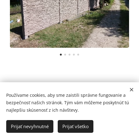
2010 |© Montplot Rác
Since
Používame cookies, aby sme zaistili správne fungovanie a
bezpečnosť našich stránok. Tým vám môžeme poskytnúť tú
Betonove ploty
Cookies
najlepšiu skúsenosť z ich návštevy.
Jazyky
Prijať nevyhnutné
Prijať všetko
Slovenčina
Deutsch