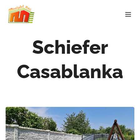
Schiefer
Casablanka