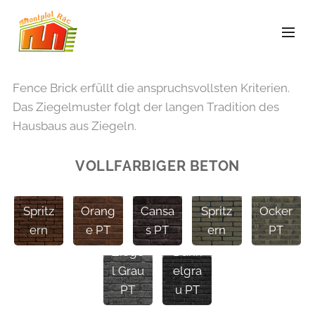
Fence Brick erfüllt die anspruchsvollsten Kriterien.
Das Ziegelmuster folgt der langen Tradition des
Hausbaus aus Ziegeln.
Ziege
Ziege
l
l
VOLLFARBIGER BETON
Orang
Ziege
Ziege
ocker
Ziege
e mit
l
l
mit
l
Spritz
Orang
Cansa
Spritz
Ocker
Ziege
ern
e PT
s PT
ern
PT
l
Ziege
Dunk
l Grau
elgra
PT
u PT