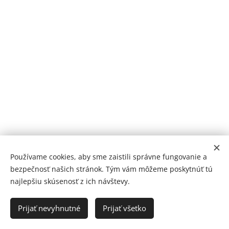
2010 |© Montplot Rác
Since
Používame cookies, aby sme zaistili správne fungovanie a
bezpečnosť našich stránok. Tým vám môžeme poskytnúť tú
Betonove ploty
Cookies
najlepšiu skúsenosť z ich návštevy.
Jazyky
Prijať nevyhnutné
Prijať všetko
Slovenčina
Deutsch