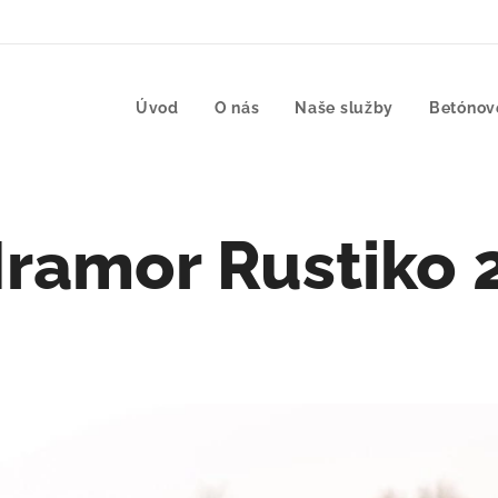
Úvod
O nás
Naše služby
Betónov
ramor Rustiko 