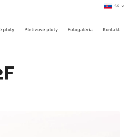
SK
é ploty
Pletivové ploty
Fotogaléria
Kontakt
2F