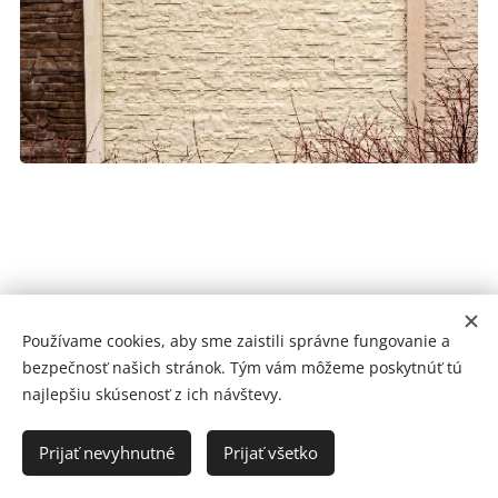
2010 |© Montplot Rác
Since
Používame cookies, aby sme zaistili správne fungovanie a
bezpečnosť našich stránok. Tým vám môžeme poskytnúť tú
Betonove ploty
Cookies
najlepšiu skúsenosť z ich návštevy.
Jazyky
Prijať nevyhnutné
Prijať všetko
Slovenčina
Deutsch