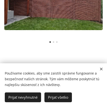
2010 |© Montplot Rác
Since
Používame cookies, aby sme zaistili správne fungovanie a
bezpečnosť našich stránok. Tým vám môžeme poskytnúť tú
Betonove ploty
Cookies
najlepšiu skúsenosť z ich návštevy.
Jazyky
Prijať nevyhnutné
Prijať všetko
Slovenčina
Deutsch